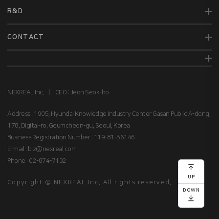
R&D
CONTACT
NEXREAL Inc.
|
CEO : Jeon Seok-ho
Address : 1905, Hyundai Knowledge Industry Center Gasan Public A-dong,
178, Digital-ro, Geumcheon-gu, Seoul, Korea
Business Registration Number : 119-81-56146
E-mail : biz@nexreal.com
Phone : 02-874-7132
맨
위로
UP
Copyright © NEXREAL Inc. All rights reserved.
DOWN
맨
아래로